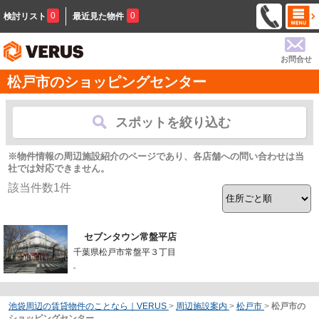
0
0
検討リスト
最近見た物件
お問合せ
松戸市のショッピングセンター
スポットを絞り込む
※物件情報の周辺施設紹介のページであり、各店舗への問い合わせは当
社では対応できません。
該当件数
1
件
セブンタウン常盤平店
千葉県松戸市常盤平３丁目
-
池袋周辺の賃貸物件のことなら｜VERUS
>
周辺施設案内
>
松戸市
>
松戸市の
ショッピングセンター