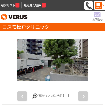
0
0
検討リスト
最近見た物件
お問合せ
コスモ松戸クリニック
前
次
画像タップで拡大表示【
1
/1】