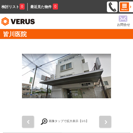
0
0
検討リスト
最近見た物件
お問合せ
皆川医院
前
次
画像タップで拡大表示【
1
/1】