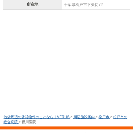
所在地
千葉県松戸市下矢切72
池袋周辺の賃貸物件のことなら｜VERUS
>
周辺施設案内
>
松戸市
>
松戸市の
総合病院
>
皆川医院