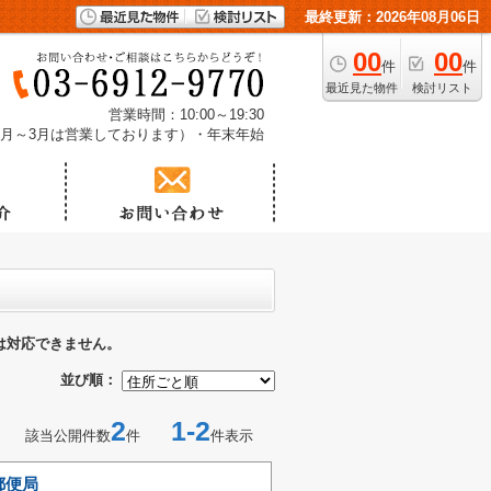
最終更新：2026年08月06日
00
00
件
件
最近見た物件
検討リスト
営業時間：10:00～19:30
1月～3月は営業しております）・年末年始
は対応できません。
並び順：
2
1-2
該当公開件数
件
件表示
郵便局