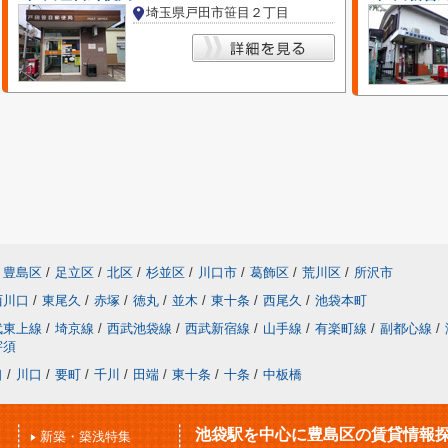
埼玉県戸田市笹目２丁目
豊島区
/
足立区
/
北区
/
杉並区
/
川口市
/
葛飾区
/
荒川区
/
所沢市
西川口
/
東尾久
/
赤塚
/
徳丸
/
並木
/
東十条
/
西尾久
/
池袋本町
武東上線
/
埼京線
/
西武池袋線
/
西武新宿線
/
山手線
/
有楽町線
/
副都心線
/
宇須
口
/
川口
/
要町
/
千川
/
田端
/
東十条
/
十条
/
中板橋
池袋駅を中心に豊島区の賃貸情報
新築・築浅特集