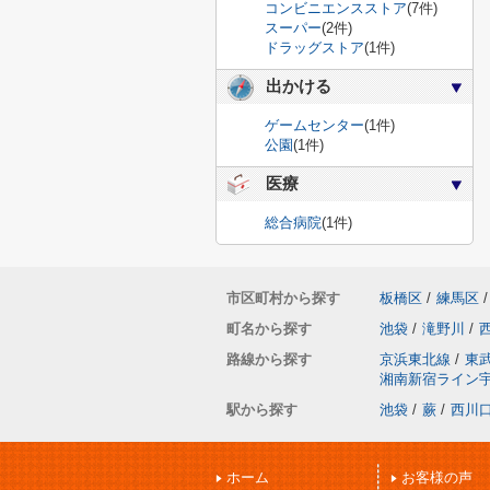
コンビニエンスストア
(7件)
スーパー
(2件)
ドラッグストア
(1件)
出かける
ゲームセンター
(1件)
公園
(1件)
医療
総合病院
(1件)
市区町村から探す
板橋区
/
練馬区
/
町名から探す
池袋
/
滝野川
/
路線から探す
京浜東北線
/
東
湘南新宿ライン
駅から探す
池袋
/
蕨
/
西川
ホーム
お客様の声