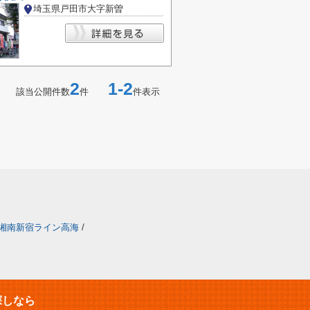
埼玉県戸田市大字新曽
2
1-2
該当公開件数
件
件表示
湘南新宿ライン高海
/
探しなら