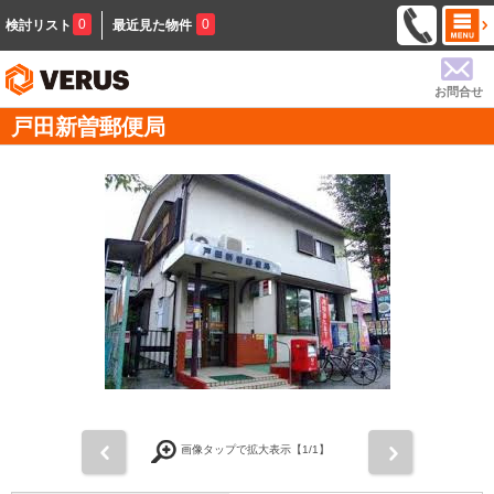
0
0
検討リスト
最近見た物件
お問合せ
戸田新曽郵便局
前
次
画像タップで拡大表示【
1
/1】