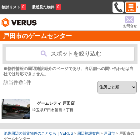
0
0
検討リスト
最近見た物件
お問合せ
戸田市のゲームセンター
スポットを絞り込む
※物件情報の周辺施設紹介のページであり、各店舗への問い合わせは当
社では対応できません。
該当件数
1
件
ゲームシティ 戸田店
埼玉県戸田市笹目３丁目
-
池袋周辺の賃貸物件のことなら｜VERUS
>
周辺施設案内
>
戸田市
>
戸田市の
ゲームセンター