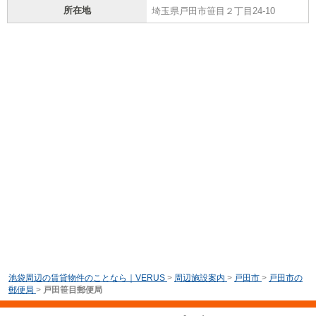
所在地
埼玉県戸田市笹目２丁目24-10
池袋周辺の賃貸物件のことなら｜VERUS
>
周辺施設案内
>
戸田市
>
戸田市の
郵便局
>
戸田笹目郵便局