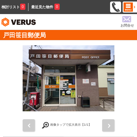
0
0
検討リスト
最近見た物件
お問合せ
戸田笹目郵便局
前
次
画像タップで拡大表示【
1
/1】