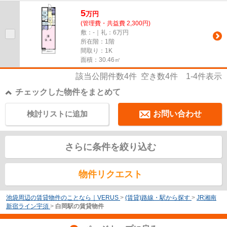
気になる情報を見つけたら、ま...
5
万
円
(管理費・共益費 2,300円)
敷：-｜礼：6万円
所在階：1階
間取り：1K
面積：30.46㎡
該当公開件数
4
件 空き数
4
件
1-4
件表示
チェックした物件をまとめて
検討リストに追加
お問い合わせ
さらに条件を絞り込む
物件リクエスト
池袋周辺の賃貸物件のことなら｜VERUS
>
(賃貸)路線・駅から探す
>
JR湘南
新宿ライン宇須
>
白岡駅の賃貸物件