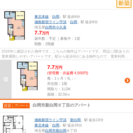
東北本線
「
白岡
」駅 徒歩8分
湘南新宿ライン宇須
「
白岡
」駅 徒歩8分
埼玉県
白岡市
小久喜
7.7
万円
築年数：予定 ｜募集中：
1室
階数：2階建
2026年に建設された物件です。こちらの物件はアパートです。周辺に2駅ありの
電車通勤しやすいアパートです。駅から徒歩8分にある物件なので、電車利用が
多い方にオススメです。VERUSが...
7.7
万
円
(管理費・共益費 4,500円)
敷：1ヶ月｜礼：-
所在階：1階
間取り：1LDK
面積：32.50㎡
白岡市新白岡６丁目のアパート
賃貸｜アパート
湘南新宿ライン宇須
「
新白岡
」駅 徒歩10分
東北本線
「
白岡
」駅 徒歩26分
埼玉県
白岡市
新白岡
６丁目