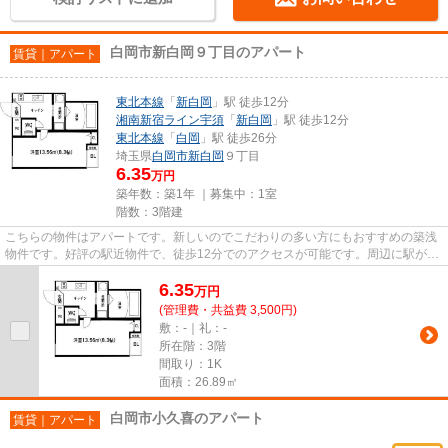
白岡市新白岡９丁目のアパート
賃貸｜アパート
東北本線
「
新白岡
」駅 徒歩12分
湘南新宿ライン宇須
「
新白岡
」駅 徒歩12分
東北本線
「
白岡
」駅 徒歩26分
埼玉県
白岡市
新白岡
９丁目
6.35
万円
築年数：築1年 ｜募集中：
1室
階数：3階建
こちらの物件はアパートです。新しいのでこだわりの多い方にもおすすめの築浅
物件です。好評の駅近物件で、徒歩12分でのアクセスが可能です。周辺に駅が2
つあるので電車での移動が便利...
6.35
万
円
(管理費・共益費 3,500円)
敷：-｜礼：-
所在階：3階
間取り：1K
面積：26.89㎡
白岡市小久喜のアパート
賃貸｜アパート