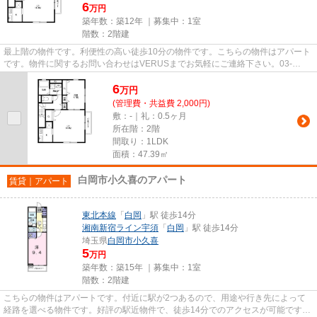
6
万円
築年数：築12年 ｜募集中：
1室
階数：2階建
最上階の物件です。利便性の高い徒歩10分の物件です。こちらの物件はアパート
です。物件に関するお問い合わせはVERUSまでお気軽にご連絡下さい。03-
6912-9770/ikebukuro@verus-inc.com...
6
万
円
(管理費・共益費 2,000円)
敷：-｜礼：0.5ヶ月
所在階：2階
間取り：1LDK
面積：47.39㎡
白岡市小久喜のアパート
賃貸｜アパート
東北本線
「
白岡
」駅 徒歩14分
湘南新宿ライン宇須
「
白岡
」駅 徒歩14分
埼玉県
白岡市
小久喜
5
万円
築年数：築15年 ｜募集中：
1室
階数：2階建
こちらの物件はアパートです。付近に駅が2つあるので、用途や行き先によって
経路を選べる物件です。好評の駅近物件で、徒歩14分でのアクセスが可能です。