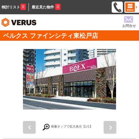
0
0
検討リスト
最近見た物件
お問合せ
ベルクス ファインシティ東松戸店
前
次
画像タップで拡大表示【
1
/1】