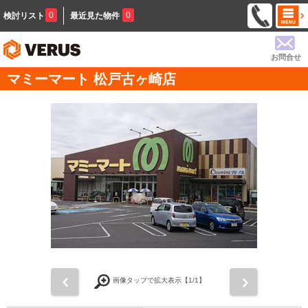
0
0
検討リスト
最近見た物件
お問合せ
マミーマート 松戸古ヶ崎店
前
次
画像タップで拡大表示【
1
/1】