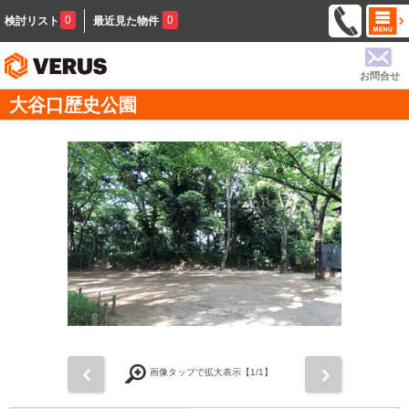
0
0
検討リスト
最近見た物件
お問合せ
大谷口歴史公園
前
次
画像タップで拡大表示【
1
/1】