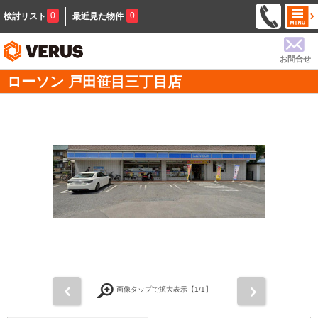
0
0
検討リスト
最近見た物件
お問合せ
ローソン 戸田笹目三丁目店
前
次
画像タップで拡大表示【
1
/1】