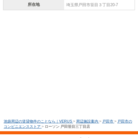
所在地
埼玉県戸田市笹目３丁目20-7
池袋周辺の賃貸物件のことなら｜VERUS
>
周辺施設案内
>
戸田市
>
戸田市の
コンビニエンスストア
>
ローソン 戸田笹目三丁目店