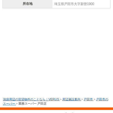
所在地
埼玉県戸田市大字新曽1900
池袋周辺の賃貸物件のことなら｜VERUS
>
周辺施設案内
>
戸田市
>
戸田市の
スーパー
>
業務スーパー 戸田店