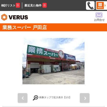
0
0
検討リスト
最近見た物件
お問合せ
業務スーパー 戸田店
前
次
画像タップで拡大表示【
1
/1】