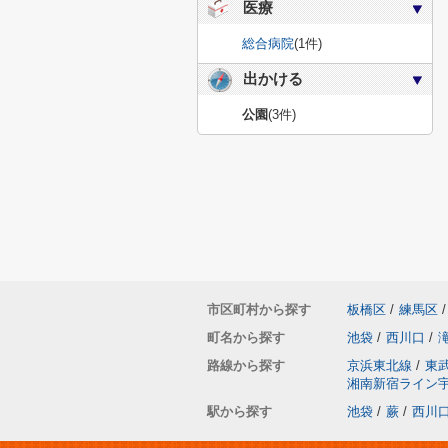
医療
総合病院
(1件)
出かける
公園
(3件)
市区町村から探す
板橋区
/
練馬区
/
町名から探す
池袋
/
西川口
/
路線から探す
京浜東北線
/
東
湘南新宿ライン
駅から探す
池袋
/
蕨
/
西川