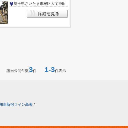
埼玉県さいたま市桜区大字神田
3
1-3
該当公開件数
件
件表示
湘南新宿ライン高海
/