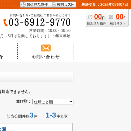
最終更新：2026年08月07日
00
00
件
件
最近見た物件
検討リスト
営業時間：10:00～19:30
1月～3月は営業しております）・年末年始
は対応できません。
並び順：
3
1-3
該当公開件数
件
件表示
公園