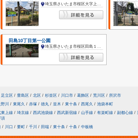
埼玉県さいたま市桜区大字上大久保
田島10丁目第一公園
埼玉県さいたま市桜区田島１０丁目
足立区
/
豊島区
/
北区
/
杉並区
/
川口市
/
葛飾区
/
荒川区
/
所沢市
滝野川
/
東尾久
/
赤塚
/
徳丸
/
並木
/
東十条
/
西尾久
/
池袋本町
武東上線
/
埼京線
/
西武池袋線
/
西武新宿線
/
山手線
/
有楽町線
/
副都心線
/
宇須
口
/
川口
/
要町
/
千川
/
田端
/
東十条
/
十条
/
中板橋