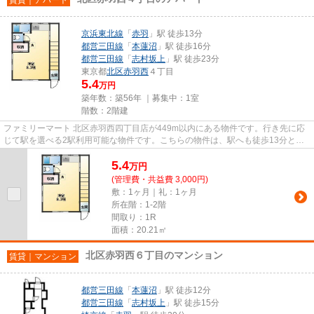
京浜東北線
「
赤羽
」駅 徒歩13分
都営三田線
「
本蓮沼
」駅 徒歩16分
都営三田線
「
志村坂上
」駅 徒歩23分
東京都
北区
赤羽西
４丁目
5.4
万円
築年数：築56年 ｜募集中：
1室
階数：2階建
ファミリーマート 北区赤羽西四丁目店が449m以内にある物件です。行き先に応
じて駅を選べる2駅利用可能な物件です。こちらの物件は、駅へも徒歩13分と歩
いてアクセスできます。こちら...
5.4
万
円
(管理費・共益費 3,000円)
敷：1ヶ月｜礼：1ヶ月
所在階：1-2階
間取り：1R
面積：20.21㎡
北区赤羽西６丁目のマンション
賃貸｜マンション
都営三田線
「
本蓮沼
」駅 徒歩12分
都営三田線
「
志村坂上
」駅 徒歩15分