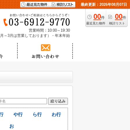
最終更新：2026年08月07日
00
00
件
件
最近見た物件
検討リスト
営業時間：10:00～19:30
1月～3月は営業しております）・年末年始
行
や行
ら行
わ行
お