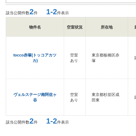
2
1-2
該当公開件数
件
件表示
物件名
空室状況
所在地
tocco赤塚(トッコアカツ
空室
東京都板橋区赤
カ)
あり
塚
ヴェルステージ南阿佐ヶ
空室
東京都杉並区成
谷
あり
田東
2
1-2
該当公開件数
件
件表示