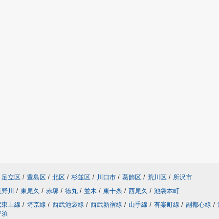
足立区
/
豊島区
/
北区
/
杉並区
/
川口市
/
葛飾区
/
荒川区
/
所沢市
滝野川
/
東尾久
/
赤塚
/
徳丸
/
並木
/
東十条
/
西尾久
/
池袋本町
武東上線
/
埼京線
/
西武池袋線
/
西武新宿線
/
山手線
/
有楽町線
/
副都心線
/
宇須