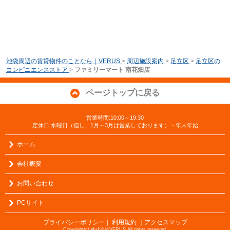
池袋周辺の賃貸物件のことなら｜VERUS
>
周辺施設案内
>
足立区
>
足立区の
コンビニエンスストア
>
ファミリーマート 南花畑店
ページトップに戻る
営業時間:10:00～19:30
定休日:水曜日（但し、1月～3月は営業しております）・年末年始
ホーム
会社概要
お問い合わせ
PCサイト
プライバシーポリシー
利用規約
｜アクセスマップ
｜
Copyright(c) 株式会社VERUS All rights reserved.