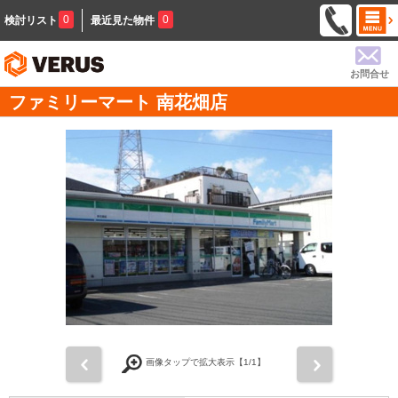
0
0
検討リスト
最近見た物件
お問合せ
ファミリーマート 南花畑店
前
次
画像タップで拡大表示【
1
/1】