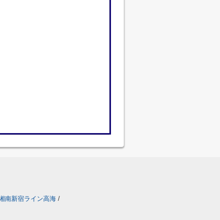
湘南新宿ライン高海
/