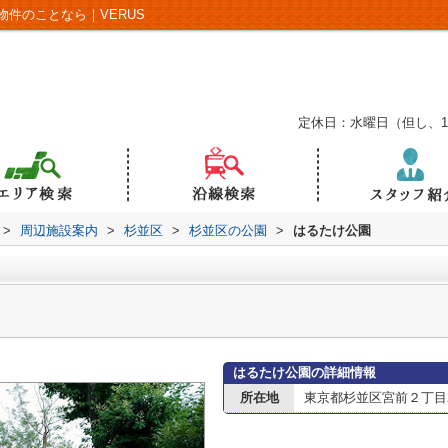
件のことなら｜VERUS
定休日：水曜日（但し、
>
周辺施設案内
>
杉並区
>
杉並区の公園
>
はるたけ公園
はるたけ公園の詳細情報
所在地
東京都杉並区宮前２丁目2