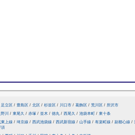
足立区
/
豊島区
/
北区
/
杉並区
/
川口市
/
葛飾区
/
荒川区
/
所沢市
滝野川
/
東尾久
/
赤塚
/
並木
/
徳丸
/
西尾久
/
池袋本町
/
東十条
武東上線
/
埼京線
/
西武池袋線
/
西武新宿線
/
山手線
/
有楽町線
/
副都心線
/
宇須