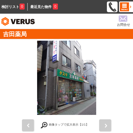
0
0
検討リスト
最近見た物件
お問合せ
吉田薬局
前
次
画像タップで拡大表示【
1
/1】