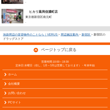
-
ヒカリ薬局信濃町店
東京都新宿区南元町
-
池袋周辺の賃貸物件のことなら｜VERUS
>
周辺施設案内
>
新宿区
>
新宿区の
ドラッグストア
ページトップに戻る
営業時間:10:00～19:30
定休日:水曜日（但し、1月～3月は営業しております）・年末年始
ホーム
会社概要
お問い合わせ
PCサイト