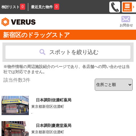
0
0
検討リスト
最近見た物件
お問合せ
新宿区のドラッグストア
スポットを絞り込む
※物件情報の周辺施設紹介のページであり、各店舗への問い合わせは当
社では対応できません。
該当件数
3
件
日本調剤信濃町薬局
東京都新宿区信濃町
-
日本調剤慶應堂薬局
東京都新宿区信濃町