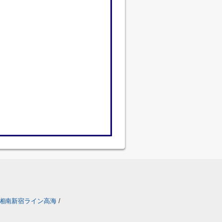
湘南新宿ライン高海
/