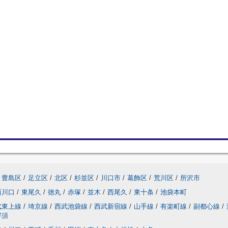
豊島区
/
足立区
/
北区
/
杉並区
/
川口市
/
葛飾区
/
荒川区
/
所沢市
西川口
/
東尾久
/
徳丸
/
赤塚
/
並木
/
西尾久
/
東十条
/
池袋本町
武東上線
/
埼京線
/
西武池袋線
/
西武新宿線
/
山手線
/
有楽町線
/
副都心線
/
宇須