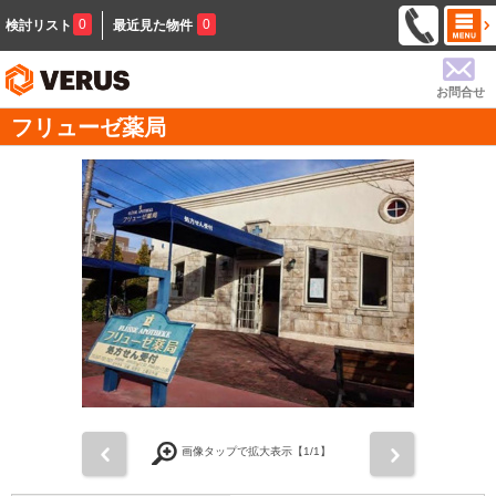
0
0
検討リスト
最近見た物件
お問合せ
フリューゼ薬局
前
次
画像タップで拡大表示【
1
/1】