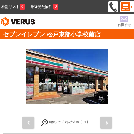
0
0
検討リスト
最近見た物件
お問合せ
セブンイレブン 松戸東部小学校前店
前
次
画像タップで拡大表示【
1
/1】