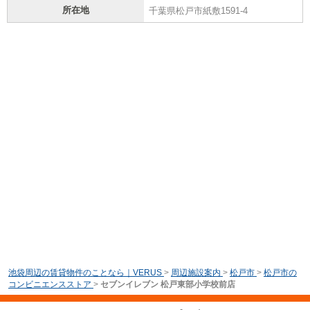
所在地
千葉県松戸市紙敷1591-4
池袋周辺の賃貸物件のことなら｜VERUS
>
周辺施設案内
>
松戸市
>
松戸市の
コンビニエンスストア
>
セブンイレブン 松戸東部小学校前店