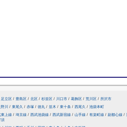
足立区
/
豊島区
/
北区
/
杉並区
/
川口市
/
葛飾区
/
荒川区
/
所沢市
滝野川
/
東尾久
/
赤塚
/
徳丸
/
並木
/
東十条
/
西尾久
/
池袋本町
武東上線
/
埼京線
/
西武池袋線
/
西武新宿線
/
山手線
/
有楽町線
/
副都心線
/
宇須