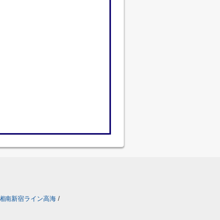
湘南新宿ライン高海
/