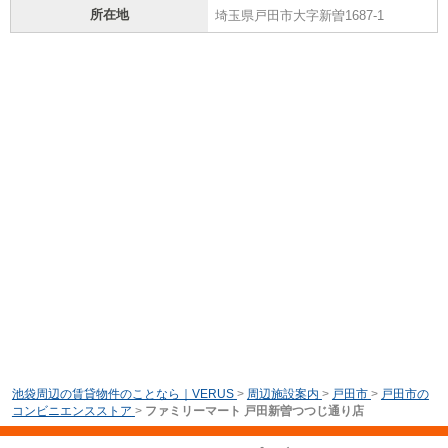
所在地
埼玉県戸田市大字新曽1687-1
池袋周辺の賃貸物件のことなら｜VERUS
>
周辺施設案内
>
戸田市
>
戸田市の
コンビニエンスストア
>
ファミリーマート 戸田新曽つつじ通り店