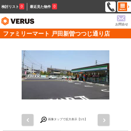
0
0
検討リスト
最近見た物件
お問合せ
ファミリーマート 戸田新曽つつじ通り店
前
次
画像タップで拡大表示【
1
/1】