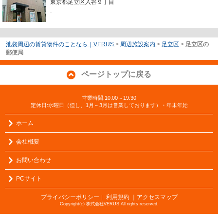
東京都足立区入谷９丁目
-
池袋周辺の賃貸物件のことなら｜VERUS
>
周辺施設案内
>
足立区
>
足立区の
郵便局
ページトップに戻る
営業時間:10:00～19:30
定休日:水曜日（但し、1月～3月は営業しております）・年末年始
ホーム
会社概要
お問い合わせ
PCサイト
プライバシーポリシー
利用規約
｜アクセスマップ
｜
Copyright(c) 株式会社VERUS All rights reserved.