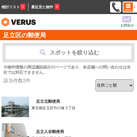
0
0
検討リスト
最近見た物件
お問合せ
足立区の郵便局
スポットを絞り込む
※物件情報の周辺施設紹介のページであり、各店舗への問い合わせは当
社では対応できません。
該当件数
2
件
足立北郵便局
東京都足立区竹の塚３丁目
-
足立入谷郵便局