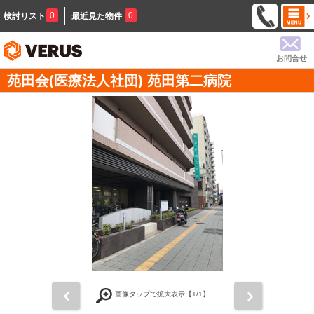
0
0
検討リスト
最近見た物件
お問合せ
苑田会(医療法人社団) 苑田第二病院
前
次
画像タップで拡大表示【
1
/1】