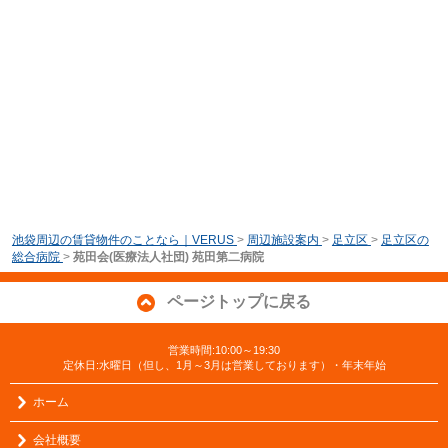
池袋周辺の賃貸物件のことなら｜VERUS
>
周辺施設案内
>
足立区
>
足立区の
総合病院
>
苑田会(医療法人社団) 苑田第二病院
ページトップに戻る
営業時間:10:00～19:30
定休日:水曜日（但し、1月～3月は営業しております）・年末年始
ホーム
会社概要