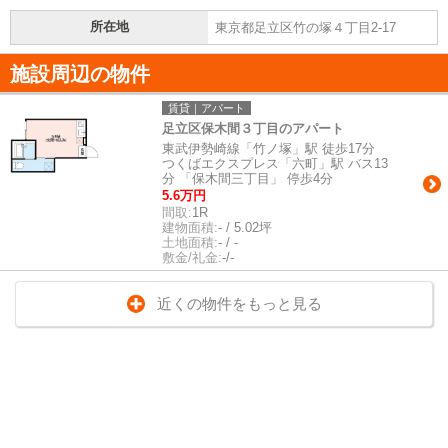
所在地
東京都足立区竹の塚４丁目2-17
施設周辺の物件
賃貸｜アパート
足立区保木間３丁目のアパート
東武伊勢崎線「竹ノ塚」駅 徒歩17分
つくばエクスプレス「六町」駅 バス13
分 「保木間三丁目」 停歩4分
5.6万円
間取:
1R
建物面積:
- / 5.02坪
土地面積:
- / -
敷金/礼金:
-/-
近くの物件をもっと見る