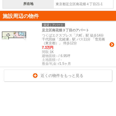
所在地
東京都足立区南花畑４丁目21-1
施設周辺の物件
賃貸｜アパート
足立区南花畑３丁目のアパート
つくばエクスプレス「六町」駅 徒歩14分
千代田線「北綾瀬」駅 バス11分 「雪見橋
（東京都）」 停歩12分
7.3万円
間取:
1K
建物面積:
- / 6.95坪
土地面積:
- / -
敷金/礼金:
-/1.5ヶ月
近くの物件をもっと見る