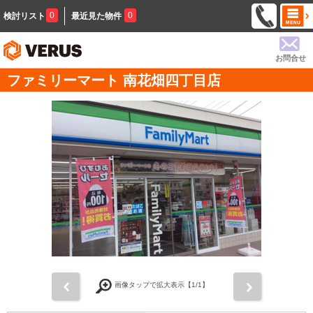
0
0
検討リスト
最近見た物件
お問合せ
ファミリーマート 南花畑四丁目店
前
次
画像タップで拡大表示【
1
/1】