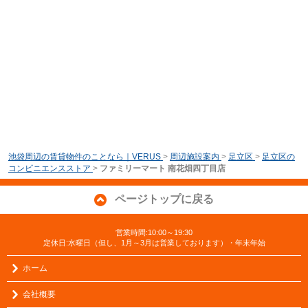
池袋周辺の賃貸物件のことなら｜VERUS
>
周辺施設案内
>
足立区
>
足立区の
コンビニエンスストア
>
ファミリーマート 南花畑四丁目店
ページトップに戻る
営業時間:10:00～19:30
定休日:水曜日（但し、1月～3月は営業しております）・年末年始
ホーム
会社概要