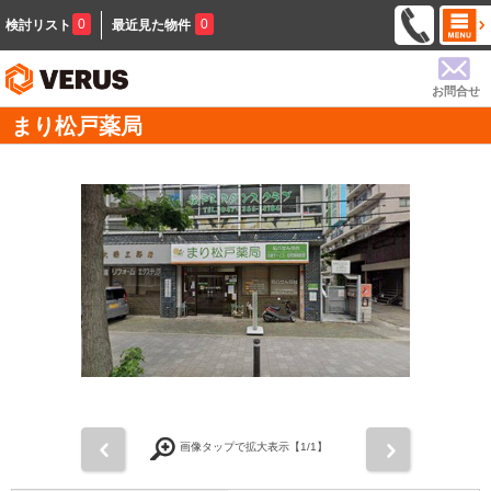
0
0
検討リスト
最近見た物件
お問合せ
まり松戸薬局
前
次
画像タップで拡大表示【
1
/1】