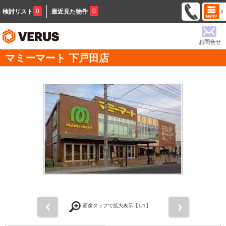
0
0
検討リスト
最近見た物件
お問合せ
マミーマート 下戸田店
前
次
画像タップで拡大表示【
1
/1】