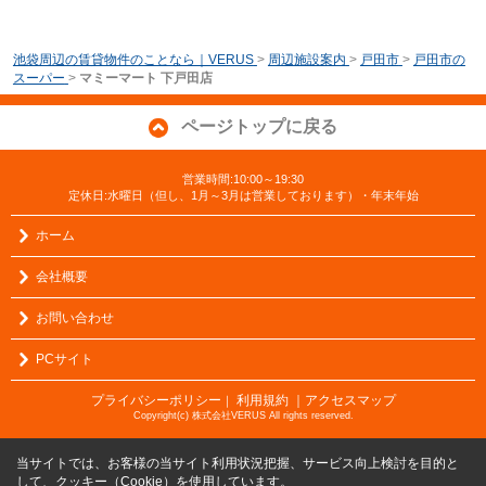
池袋周辺の賃貸物件のことなら｜VERUS
>
周辺施設案内
>
戸田市
>
戸田市の
スーパー
>
マミーマート 下戸田店
ページトップに戻る
営業時間:10:00～19:30
定休日:水曜日（但し、1月～3月は営業しております）・年末年始
ホーム
会社概要
お問い合わせ
PCサイト
プライバシーポリシー
利用規約
｜アクセスマップ
｜
Copyright(c) 株式会社VERUS All rights reserved.
当サイトでは、お客様の当サイト利用状況把握、サービス向上検討を目的と
して、クッキー（Cookie）を使用しています。