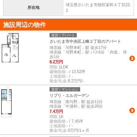
埼玉県さいたま市桜区栄和４丁目22-
所在地
2
施設周辺の物件
賃貸｜アパート
さいたま市中央区上峰２丁目のアパート
埼京線「与野本町」駅 徒歩17分
埼京線「与野本町」駅 バス6分 「内道」 停
歩1分
8.2万円
間取:
1LDK
建物面積:
- / 13.52坪
土地面積:
- / -
敷金/礼金:
8.2万円/-
賃貸｜マンション
リブリ・エルガーデン
埼京線「南与野」駅 徒歩11分
埼京線「中浦和」駅 徒歩28分
7.4万円
間取:
1K
建物面積:
- / 7.45坪
土地面積:
- / -
敷金/礼金:
0万円/1ヶ月