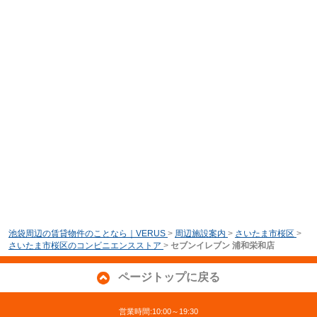
池袋周辺の賃貸物件のことなら｜VERUS
>
周辺施設案内
>
さいたま市桜区
>
さいたま市桜区のコンビニエンスストア
>
セブンイレブン 浦和栄和店
ページトップに戻る
営業時間:10:00～19:30