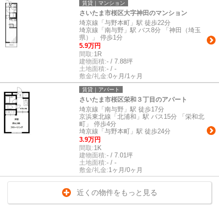
賃貸｜マンション
さいたま市桜区大字神田のマンション
埼京線「与野本町」駅 徒歩22分
埼京線「南与野」駅 バス8分 「神田（埼玉
県）」 停歩1分
5.9万円
間取:
1R
建物面積:
- / 7.88坪
土地面積:
- / -
敷金/礼金:
0ヶ月/1ヶ月
賃貸｜アパート
さいたま市桜区栄和３丁目のアパート
埼京線「南与野」駅 徒歩17分
京浜東北線「北浦和」駅 バス15分 「栄和北
町」 停歩4分
埼京線「与野本町」駅 徒歩24分
3.9万円
間取:
1K
建物面積:
- / 7.01坪
土地面積:
- / -
敷金/礼金:
1ヶ月/0ヶ月
近くの物件をもっと見る