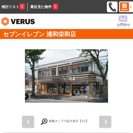
0
0
検討リスト
最近見た物件
お問合せ
セブンイレブン 浦和栄和店
前
次
画像タップで拡大表示【
1
/1】