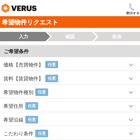
電話する
希望物件リクエスト
入力
確認
送信
ご希望条件
価格【売買物件】
任意
賃料【賃貸物件】
任意
希望物件種別
任意
希望住所
任意
希望沿線
任意
こだわり条件
任意