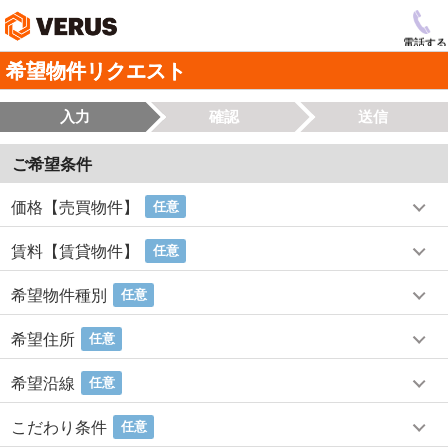
電話する
希望物件リクエスト
入力
確認
送信
ご希望条件
価格【売買物件】
任意
賃料【賃貸物件】
任意
希望物件種別
任意
希望住所
任意
希望沿線
任意
こだわり条件
任意