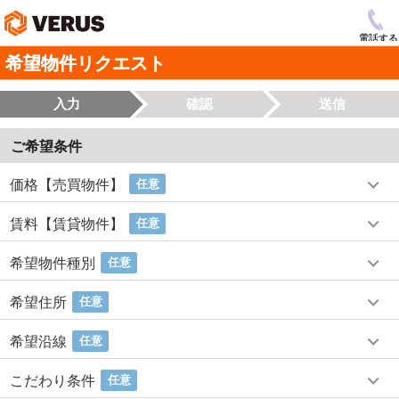
電話する
希望物件リクエスト
入力
確認
送信
ご希望条件
価格【売買物件】
任意
賃料【賃貸物件】
任意
希望物件種別
任意
希望住所
任意
希望沿線
任意
こだわり条件
任意