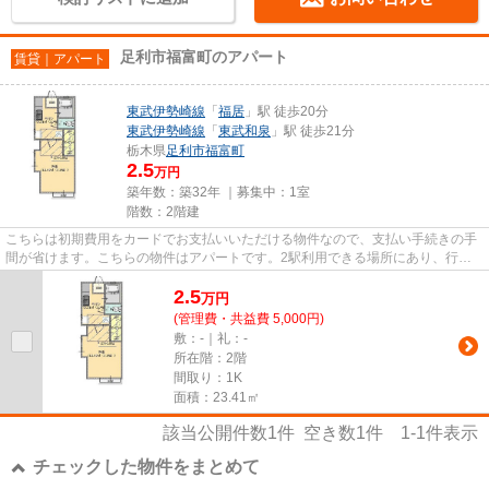
足利市福富町のアパート
賃貸｜アパート
東武伊勢崎線
「
福居
」駅 徒歩20分
東武伊勢崎線
「
東武和泉
」駅 徒歩21分
栃木県
足利市
福富町
2.5
万円
築年数：築32年 ｜募集中：
1室
階数：2階建
こちらは初期費用をカードでお支払いいただける物件なので、支払い手続きの手
間が省けます。こちらの物件はアパートです。2駅利用できる場所にあり、行き
先に合わせて使い分けができま...
2.5
万
円
(管理費・共益費 5,000円)
敷：-｜礼：-
所在階：2階
間取り：1K
面積：23.41㎡
該当公開件数
1
件 空き数
1
件
1-1
件表示
チェックした物件をまとめて