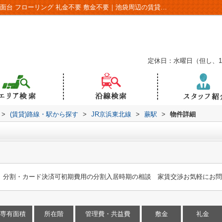
川口市大字芝の賃貸物件｜敷金礼金不要 洗面台 フローリング 礼金不要 敷金不要｜池袋周辺の賃貸物件のことなら｜VERUS
定休日：水曜日（但し、
>
(賃貸)路線・駅から探す
>
JR京浜東北線
>
蕨駅
>
物件詳細
F」分割・カード決済可初期費用の分割入居時期の相談 家賃交渉お気軽にお
専有面積
所在階
管理費・共益費
敷金
礼金