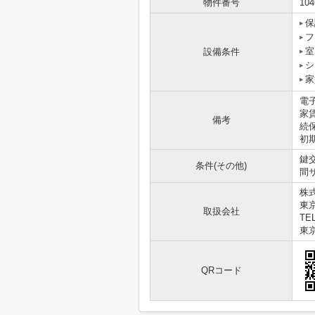
物件番号
104
保
フ
室
設備条件
シ
家
電
家
備考
続
初
鍵交
条件(その他)
間サ
株式
東
取扱会社
TEL
東京
QRコード