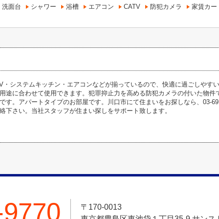
洗面台
シャワー
浴槽
エアコン
CATV
防犯カメラ
家賃カー
TV・システムキッチン・エアコンなどが揃っているので、快適に過ごしやす
用途に合わせて使用できます。犯罪抑止力を高める防犯カメラの付いた物件
。アパートタイプのお部屋です。川口市にて住まいをお探しなら、03-6912-9770やik
絡下さい。当社スタッフが住まい探しをサポート致します。
-9770
〒170-0013
東京都豊島区東池袋１丁目35-9 サンス