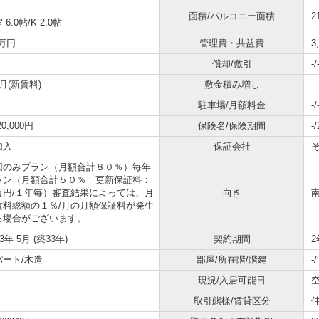
面積/バルコニー面積
2
 6.0帖
/
K 2.0帖
7万円
管理費・共益費
3
償却/敷引
-/
月(新賃料)
敷金積み増し
-
駐車場/月額料金
-/
20,000円
保険名/保険期間
-
加入
保証会社
回のみプラン（月額合計８０％）毎年
ラン（月額合計５０％ 更新保証料：
万円/１年毎）審査結果によっては、月
向き
賃料総額の１％/月の月額保証料が発生
る場合がございます。
93年 5月 (築33年)
契約期間
2
パート/木造
部屋/所在階/階建
-
現況/入居可能日
取引態様/賃貸区分