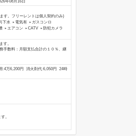
026年08月16日
します。フリーレントは個人契約のみ)
共下水
電気有
ガスコンロ
槽
エアコン
CATV
防犯カメラ
ます。
務手数料：月額支払合計の１０％、継
万6,200円 消火剤代:6,050円 24時
ます。