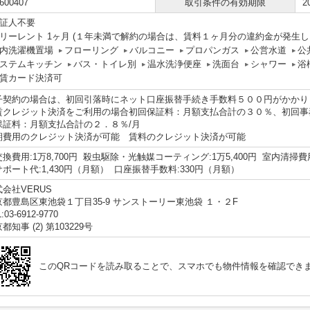
600407
取引条件の有効期限
2
証人不要
リーレント 1ヶ月 (１年未満で解約の場合は、賃料１ヶ月分の違約金が発生
内洗濯機置場
フローリング
バルコニー
プロパンガス
公営水道
公
ステムキッチン
バス・トイレ別
温水洗浄便座
洗面台
シャワー
浴
賃カード決済可
子契約の場合は、初回引落時にネット口座振替手続き手数料５００円がかかり
賃クレジット決済をご利用の場合初回保証料：月額支払合計の３０％、初回事
保証料：月額支払合計の２．８％/月
期費用のクレジット決済が可能 賃料のクレジット決済が可能
換費用:1万8,700円 殺虫駆除・光触媒コーティング:1万5,400円 室内清掃費用:4
ポート代:1,430円（月額） 口座振替手数料:330円（月額）
会社VERUS
京都豊島区東池袋１丁目35-9 サンストーリー東池袋 １・２F
:03-6912-9770
都知事 (2) 第103229号
このQRコードを読み取ることで、スマホでも物件情報を確認でき