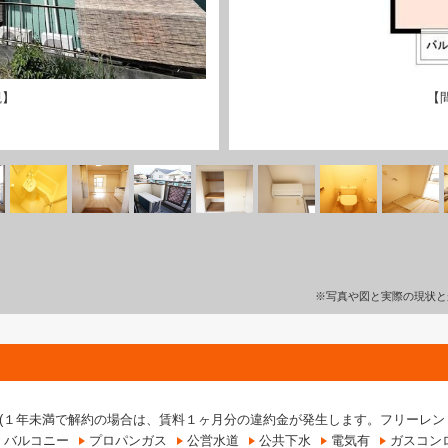
観】
【
※写真や図と実際の現状と
月 (１年未満で解約の場合は、賃料１ヶ月分の違約金が発生します。フリーレン
バルコニー
プロパンガス
公営水道
公共下水
電気有
ガスコン