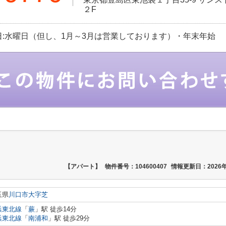
２F
 定休日:水曜日（但し、1月～3月は営業しております）・年末年始
【アパート】
物件番号：104600407
情報更新日：2026年
玉県
川口市
大字芝
浜東北線
「
蕨
」駅 徒歩14分
浜東北線
「
南浦和
」駅 徒歩29分