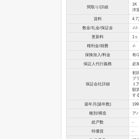
1K
間取り/詳細
洋室
賃料
4.
敷金/礼金/保証金
-/-/-
更新料
1ヶ
権利金/雑費
-/-
保険加入/料金
有/
保証人代行義務
必
初
プ
保証会社詳細
１
額
す
築年月(築年数)
19
種別/構造
ア
総戸数
-
特優賃
-