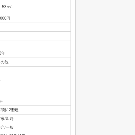
1.53㎡/-
,000円
-
-
/2年
その他
南
年
/ 2階/ 2階建
空家/即時
仲介/一般